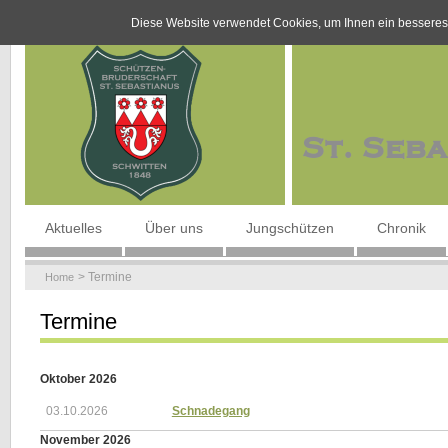
Diese Website verwendet Cookies, um Ihnen ein besseres
Navigation
Aktuelles
Über uns
Jungschützen
Chronik
überspringen
Termine
Home
Termine
Oktober 2026
03.10.2026
Schnadegang
November 2026