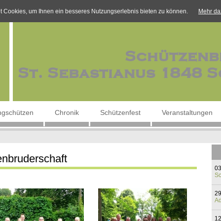
 Cookies, um Ihnen ein besseres Nutzungserlebnis bieten zu können.
Mehr da
ngschützen
Chronik
Schützenfest
Veranstaltungen
enbruderschaft
03
S
29
Ad
12