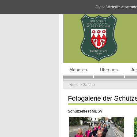
Diese Website verwendet
Navigation
Aktuelles
Über uns
Ju
überspringen
Galerie
Home
Fotogalerie der Schütz
Schützenfest MBSV